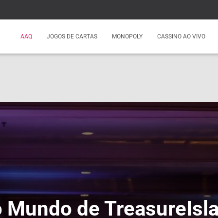
AAQ
JOGOS DE CARTAS
MONOPOLY
CASSINO AO VIVO
o Mundo de TreasureIsl