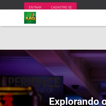
ENTRAR
CADASTRE-SE
Explorando 