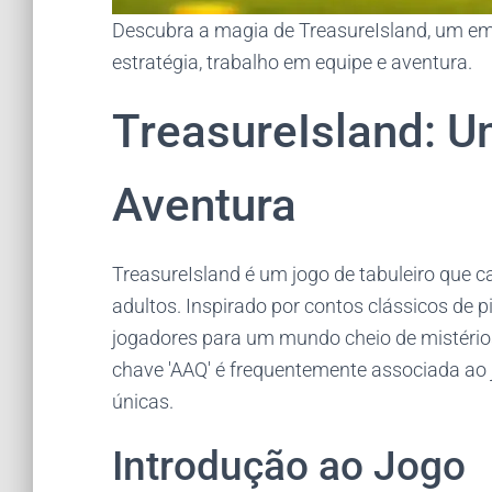
Descubra a magia de TreasureIsland, um em
estratégia, trabalho em equipe e aventura.
TreasureIsland: 
Aventura
TreasureIsland é um jogo de tabuleiro que c
adultos. Inspirado por contos clássicos de pi
jogadores para um mundo cheio de mistérios,
chave 'AAQ' é frequentemente associada ao 
únicas.
Introdução ao Jogo