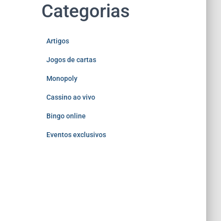
Categorias
Artigos
Jogos de cartas
Monopoly
Cassino ao vivo
Bingo online
Eventos exclusivos