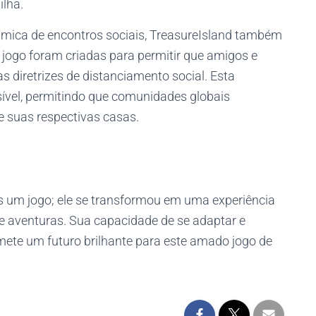
ilha.
âmica de encontros sociais, TreasureIsland também
o jogo foram criadas para permitir que amigos e
 diretrizes de distanciamento social. Esta
ível, permitindo que comunidades globais
e suas respectivas casas.
s um jogo; ele se transformou em uma experiência
 e aventuras. Sua capacidade de se adaptar e
mete um futuro brilhante para este amado jogo de