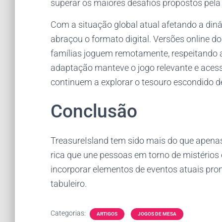
superar os maiores desafios propostos pela 
Com a situação global atual afetando a din
abraçou o formato digital. Versões online d
famílias joguem remotamente, respeitando as
adaptação manteve o jogo relevante e acess
continuem a explorar o tesouro escondido d
Conclusão
TreasureIsland tem sido mais do que apena
rica que une pessoas em torno de mistérios
incorporar elementos de eventos atuais pro
tabuleiro.
Categorias:
ARTIGOS
JOGOS DE MESA