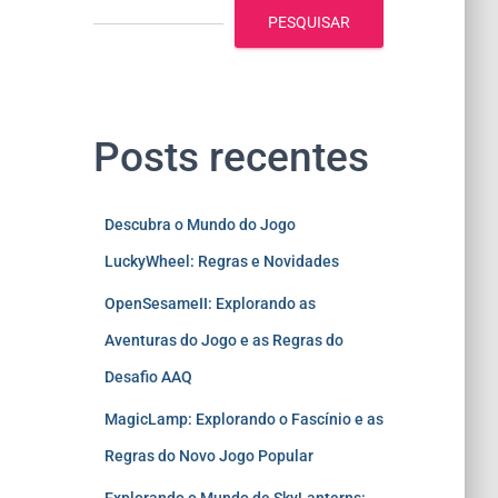
PESQUISAR
Posts recentes
Descubra o Mundo do Jogo
LuckyWheel: Regras e Novidades
OpenSesameII: Explorando as
Aventuras do Jogo e as Regras do
Desafio AAQ
MagicLamp: Explorando o Fascínio e as
Regras do Novo Jogo Popular