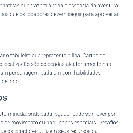
 criativas que trazem à tona a essência da aventura.
ipais que os jogadores devem seguir para aproveitar
ar o tabuleiro que representa a ilha. Cartas de
 de localização são colocadas aleatoriamente nas
e um personagem, cada um com habilidades
 de jogo.
os
eterminada, onde cada jogador pode se mover por
as de movimento ou habilidades especiais. Desafios
ue os jogadores utilizem seus recursos ou