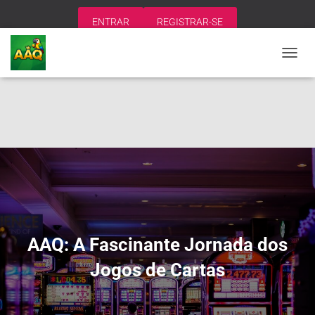
ENTRAR
REGISTRAR-SE
A
L
T
E
R
N
A
R
N
A
V
E
G
A
AAQ: A Fascinante Jornada dos
Ç
Ã
Jogos de Cartas
O