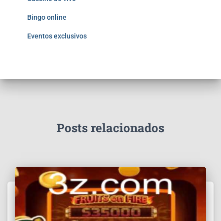
Bingo online
Eventos exclusivos
Posts relacionados