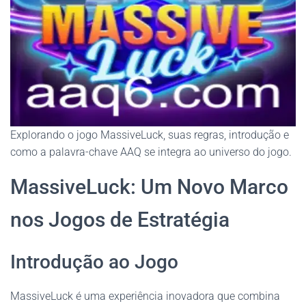
Explorando o jogo MassiveLuck, suas regras, introdução e
como a palavra-chave AAQ se integra ao universo do jogo.
MassiveLuck: Um Novo Marco
nos Jogos de Estratégia
Introdução ao Jogo
MassiveLuck é uma experiência inovadora que combina