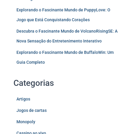
Explorando o Fascinante Mundo de PuppyLove: O
Jogo que Está Conquistando Corações
Descubra o Fascinante Mundo de VolcanoRisingSE: A
Nova Sensação do Entretenimento Interativo
Explorando o Fascinante Mundo de BuffaloWin: Um
Guia Completo
Categorias
Artigos
Jogos de cartas
Monopoly
Cassino ao vivo