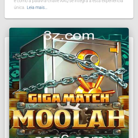
e como a palavra-chave AAQ se integra a esta experiência
única.
Leia mais…