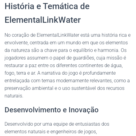
História e Temática de
ElementalLinkWater
No coração de ElementalLinkWater está uma história rica e
envolvente, centrada em um mundo em que os elementos
da natureza são a chave para o equilíbrio e harmonia. Os
jogadores assumem o papel de guardiões, cuja missão é
restaurar a paz entre os diferentes continentes de água,
fogo, terra e ar. A narrativa do jogo é profundamente
entrelaçada com temas modernamente relevantes, como a
preservação ambiental e o uso sustentável dos recursos
naturais.
Desenvolvimento e Inovação
Desenvolvido por uma equipe de entusiastas dos
elementos naturais e engenheiros de jogos,