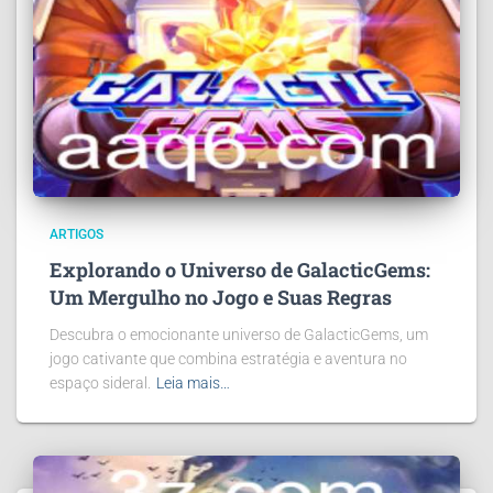
ARTIGOS
Explorando o Universo de GalacticGems:
Um Mergulho no Jogo e Suas Regras
Descubra o emocionante universo de GalacticGems, um
jogo cativante que combina estratégia e aventura no
espaço sideral.
Leia mais…