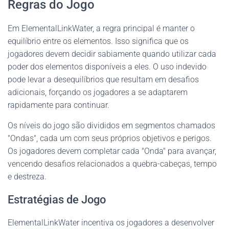
Regras do Jogo
Em ElementalLinkWater, a regra principal é manter o
equilíbrio entre os elementos. Isso significa que os
jogadores devem decidir sabiamente quando utilizar cada
poder dos elementos disponíveis a eles. O uso indevido
pode levar a desequilíbrios que resultam em desafios
adicionais, forçando os jogadores a se adaptarem
rapidamente para continuar.
Os níveis do jogo são divididos em segmentos chamados
"Ondas", cada um com seus próprios objetivos e perigos.
Os jogadores devem completar cada "Onda" para avançar,
vencendo desafios relacionados a quebra-cabeças, tempo
e destreza.
Estratégias de Jogo
ElementalLinkWater incentiva os jogadores a desenvolver