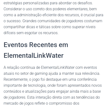
estratégias personalizadas para abordar os desafios.
Considerar o uso correto dos poderes elementares, bem
como a administração eficiente dos recursos, é crucial para
o sucesso. Grandes comunidades de jogadores costumam
compartilhar dicas e táticas sobre como superar níveis
difíceis sem esgotar os recursos.
Eventos Recentes em
ElementalLinkWater
A relação contínua de ElementalLinkWater com eventos
atuais no setor de gaming ajuda a manter sua relevância.
Recentemente, o jogo foi destaque em uma conferência
importante de tecnologia, onde foram apresentados novos
conteúdos e atualizações para engajar ainda mais a base
de jogadores. Esta interação direta com as tendências do
mercado de jogos reflete o compromisso dos