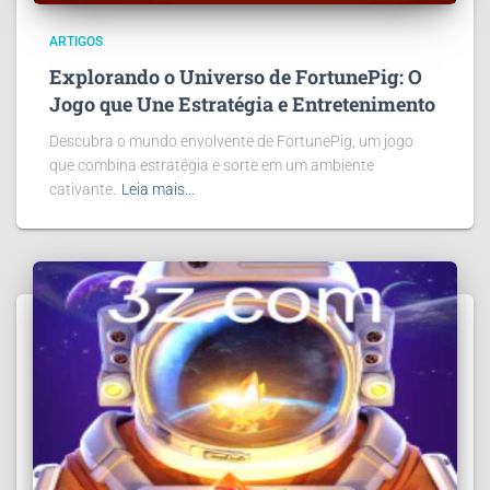
ARTIGOS
Explorando o Universo de FortunePig: O
Jogo que Une Estratégia e Entretenimento
Descubra o mundo envolvente de FortunePig, um jogo
que combina estratégia e sorte em um ambiente
cativante.
Leia mais…