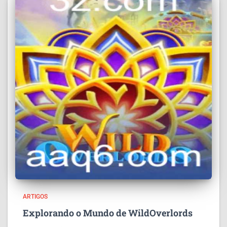
ARTIGOS
Explorando o Mundo de WildOverlords