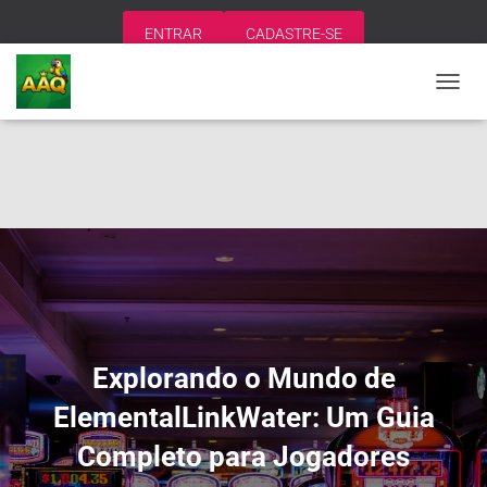
ENTRAR
CADASTRE-SE
A
L
T
E
R
N
A
R
N
A
V
E
G
A
Explorando o Mundo de
Ç
Ã
ElementalLinkWater: Um Guia
O
Completo para Jogadores