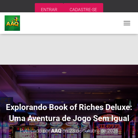
ENTRAR
CADASTRE-SE
A
L
T
E
R
N
A
R
N
A
V
E
G
A
Explorando Book of Riches Deluxe:
Ç
Ã
Uma Aventura de Jogo Sem Igual
O
Publicado por
AAQ
on
23 de outubro de 2026