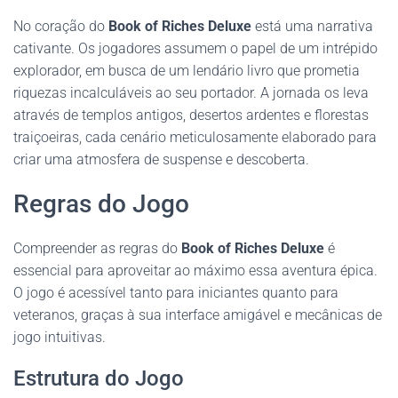
No coração do
Book of Riches Deluxe
está uma narrativa
cativante. Os jogadores assumem o papel de um intrépido
explorador, em busca de um lendário livro que prometia
riquezas incalculáveis ao seu portador. A jornada os leva
através de templos antigos, desertos ardentes e florestas
traiçoeiras, cada cenário meticulosamente elaborado para
criar uma atmosfera de suspense e descoberta.
Regras do Jogo
Compreender as regras do
Book of Riches Deluxe
é
essencial para aproveitar ao máximo essa aventura épica.
O jogo é acessível tanto para iniciantes quanto para
veteranos, graças à sua interface amigável e mecânicas de
jogo intuitivas.
Estrutura do Jogo