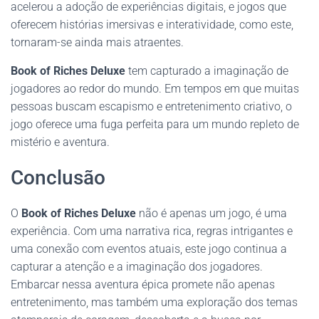
acelerou a adoção de experiências digitais, e jogos que
oferecem histórias imersivas e interatividade, como este,
tornaram-se ainda mais atraentes.
Book of Riches Deluxe
tem capturado a imaginação de
jogadores ao redor do mundo. Em tempos em que muitas
pessoas buscam escapismo e entretenimento criativo, o
jogo oferece uma fuga perfeita para um mundo repleto de
mistério e aventura.
Conclusão
O
Book of Riches Deluxe
não é apenas um jogo, é uma
experiência. Com uma narrativa rica, regras intrigantes e
uma conexão com eventos atuais, este jogo continua a
capturar a atenção e a imaginação dos jogadores.
Embarcar nessa aventura épica promete não apenas
entretenimento, mas também uma exploração dos temas