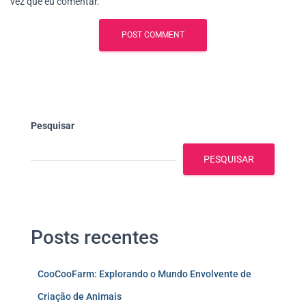
vez que eu comentar.
Pesquisar
PESQUISAR
Posts recentes
CooCooFarm: Explorando o Mundo Envolvente de
Criação de Animais