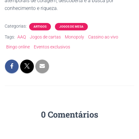
atemporais de coragem, descoberta e a busca por
conhecimento e riqueza.
Categorias:
ARTIGOS
JOGOS DE MESA
Tags:
AAQ
Jogos de cartas
Monopoly
Cassino ao vivo
Bingo online
Eventos exclusivos
0 Comentários