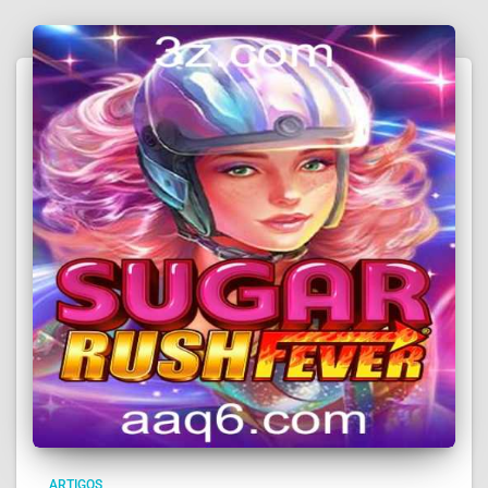
ARTIGOS