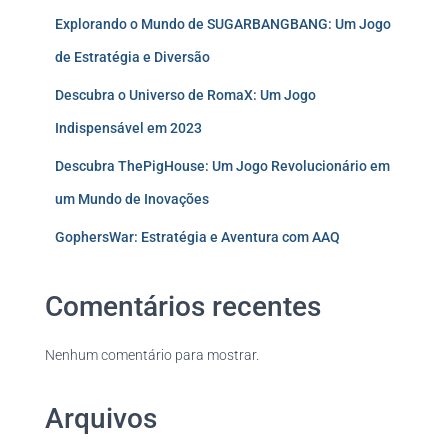
Explorando o Mundo de SUGARBANGBANG: Um Jogo
de Estratégia e Diversão
Descubra o Universo de RomaX: Um Jogo
Indispensável em 2023
Descubra ThePigHouse: Um Jogo Revolucionário em
um Mundo de Inovações
GophersWar: Estratégia e Aventura com AAQ
Comentários recentes
Nenhum comentário para mostrar.
Arquivos