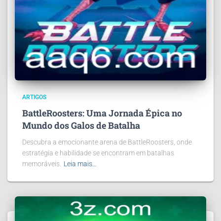
ARTIGOS
BattleRoosters: Uma Jornada Épica no
Mundo dos Galos de Batalha
Descubra a emocionante arena de BattleRoosters, onde
estratégia e habilidade se encontram em batalhas
memoráveis.
Leia mais…