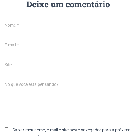
Deixe um comentário
Nome
*
E-mail
*
Site
No que você está pensando?
Salvar meu nome, e-mail e site neste navegador para a próxima