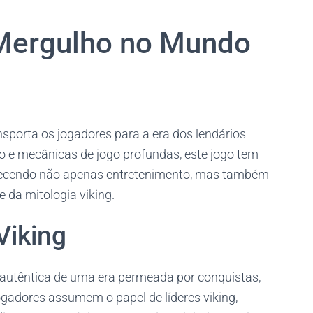
Mergulho no Mundo
nsporta os jogadores para a era dos lendários
o e mecânicas de jogo profundas, este jogo tem
erecendo não apenas entretenimento, mas também
 da mitologia viking.
Viking
 autêntica de uma era permeada por conquistas,
jogadores assumem o papel de líderes viking,