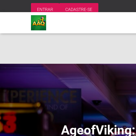
ENTRAR
CADASTRE-SE
AgeofViking