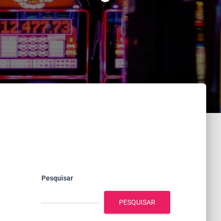
Pesquisar
PESQUISAR