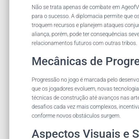
Não se trata apenas de combate em AgeofVik
para o sucesso. A diplomacia permite que o
troquem recursos e planejem ataques conju
aliança, porém, pode ter consequências seve
relacionamentos futuros com outras tribos.
Mecânicas de Progr
Progressão no jogo é marcada pelo desenvol
que os jogadores evoluem, novas tecnologia
técnicas de construção até avanços nas ar
desafios cada vez mais complexos, incenti
conforme novos obstáculos surgem.
Aspectos Visuais e 