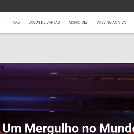
AAQ
JOGOS DE CARTAS
MONOPOLY
CASSINO AO VIVO
: Um Mergulho no Mundo