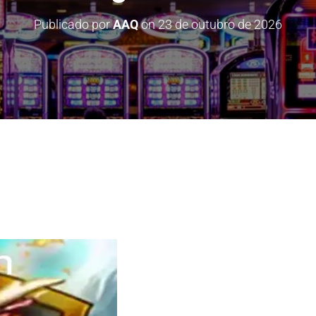
Publicado por
AAQ
on
23 de outubro de 2026