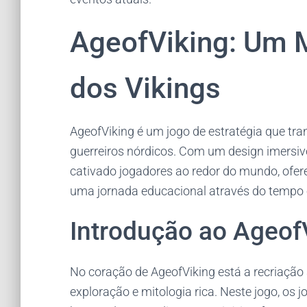
AgeofViking: Um 
dos Vikings
AgeofViking é um jogo de estratégia que tra
guerreiros nórdicos. Com um design imersiv
cativado jogadores ao redor do mundo, of
uma jornada educacional através do tempo e
Introdução ao Ageof
No coração de AgeofViking está a recriação
exploração e mitologia rica. Neste jogo, os 